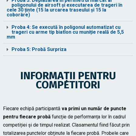
Proba 3: Deplasarea în perimetrul marcat al
poligonului de airsoft și executarea de trageri în
cele 30 ținte (15 la urcarea traseului și 15 la
coborâre)
Proba 4: Se execută în poligonul automatizat cu
trageri cu arme tip biatlon cu muniție reală de 5,5
mm
Proba 5: Probă Surpriza
INFORMAȚII PENTRU
COMPETITORI
Fiecare echipă participantă
va primi un număr de puncte
pentru fiecare probă
funcție de performanța lor în cadrul
competiției și de timpul realizat. Clasamentul fiind făcut prin
totalizarea punctelor obținute la fiecare probă. Probele care