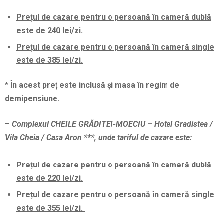
Prețul de cazare pentru o persoană în cameră dublă
este de 240 lei/zi.
Prețul de cazare pentru o persoană în cameră single
este de
385 lei/zi.
*
În acest preț este inclusă și masa în regim de
demipensiune.
–
Complexul CHEILE GRĂDITEI-MOECIU – Hotel Gradistea /
Vila Cheia / Casa Aron ***, unde tariful de cazare este:
Prețul de cazare pentru o persoană în cameră dublă
este de 220 lei/zi.
Prețul de cazare pentru o persoană în cameră single
este de
355 lei/zi.