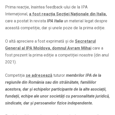
Prima reacție, înaintea feedback-ului de la IPA
Internațional,
a fost reacția Secției Naționale din Italia,
care a postat în revista
IPA Italia
un material legat despre
această competiție, dar și unele poze de la prima ediție.
O altă apreciere a fost exprimată și de
Secretarul
General al IPA Moldova, domnul Avram Mihai
care a
fost prezent la prima ediție a competiției noastre (din anul
2021).
Competiția
se adresează
tuturor
membrilor IPA de la
regiunile din România sau din străinătate
, familiilor
acestora, dar și echipelor participante de la alte asociații,
fundații, echipe ale unor societăți cu personalitate juridică,
sindicate, dar și persoanelor fizice independente.