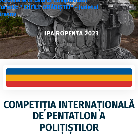
Octombrie în cadrul Complexului
Turistic " CHEILE GRĂDIȘTEI" - Judetul
Brașov
IPA ROPENTA 2023
COMPETIȚIA INTERNAȚIONALĂ
DE PENTATLON A
POLIȚIȘTILOR