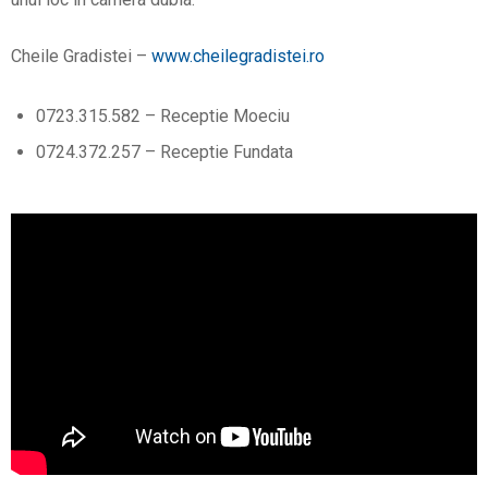
Cheile Gradistei –
www.cheilegradistei.ro
0723.315.582 – Receptie Moeciu
0724.372.257 – Receptie Fundata