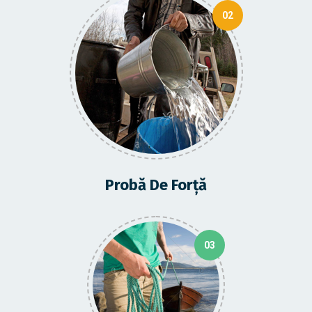
02
Probă De Forță
03