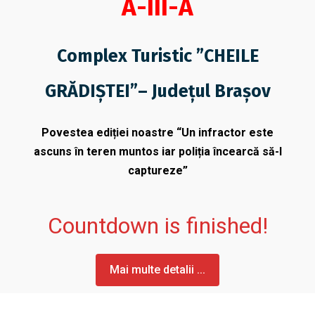
A-III-A
Complex Turistic ”CHEILE
GRĂDIȘTEI”– Județul Brașov
Povestea
ediției
noastre “Un infractor este
ascuns
în
teren muntos iar
poliția
încearcă
să
-l
captureze”
Countdown is finished!
Mai multe detalii ...