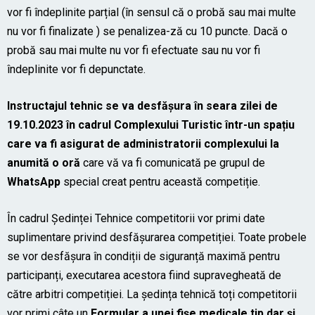
vor fi îndeplinite parțial (în sensul că o probă sau mai multe
nu vor fi finalizate ) se penalizea-ză cu 10 puncte. Dacă o
probă sau mai multe nu vor fi efectuate sau nu vor fi
îndeplinite vor fi depunctate.
Instructajul tehnic se va desfășura în seara zilei de
19.10.2023 în cadrul Complexului Turistic într-un spațiu
care va fi asigurat de administratorii complexului la
anumită o oră
care vă va fi comunicată pe grupul de
WhatsApp
special creat pentru această competiție.
În cadrul Ședinței Tehnice competitorii vor primi date
suplimentare privind desfășurarea competiției. Toate probele
se vor desfășura în condiții de siguranță maximă pentru
participanți, executarea acestora fiind supravegheată de
către arbitri competiției. La ședința tehnică toți competitorii
vor primi câte un
Formular a unei fișe medicale tip dar și