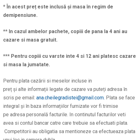
*
În acest preț este inclusă și masa în regim de
demipensiune.
**
In cazul ambelor pachete, copiii de pana la 4 ani au
cazare si masa gratuit.
*** Pentru copiii cu varste inte 4 si 12 ani platesc cazare
si masa la jumatate.
Pentru
plata caz
ării si meselor incluse in
pre
ț
și
alte
informații
legate de cazare
va
puteți
adresa
în
scris pe email:
ana.cheilegradistei@gmail.com.
Plata
se
face
integral
și
în
baza
informațiilor
furnizate vor
fi
trimise
pe
adresa
personală
facturile. In continutul facturilor veti
avea si contul bancar catre care trebuie sa efectuati plata.
Competitorii au obligatia sa mentioneze ca efectueaza plata
unui loc in camera dubla.