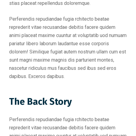
stias placeat repellendus doloremque.
Perferendis repudiandae fugia rchitecto beatae
reprederit vitae recusandae debitis facere quidem
animi placeat maxime cuuntur at voluptatib uod numuam
pariatur libero laborum laudantue esse corporis
dolorem! Similique fugiat autem nostrum ullam cum est
sunt magni maxime magnis dis parturient montes,
nascetur ridiculus mus faucibus sed ibus sed eros
dapibus. Exceros dapibus.
The Back Story
Perferendis repudiandae fugia rchitecto beatae
reprederit vitae recusandae debitis facere quidem
animi placeat maxime cuuntur at voluptatib uod numuam