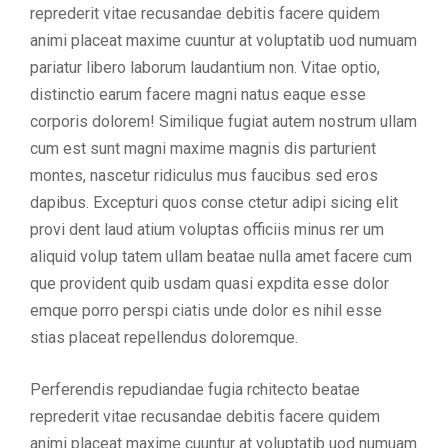
reprederit vitae recusandae debitis facere quidem
animi placeat maxime cuuntur at voluptatib uod numuam
pariatur libero laborum laudantium non. Vitae optio,
distinctio earum facere magni natus eaque esse
corporis dolorem! Similique fugiat autem nostrum ullam
cum est sunt magni maxime magnis dis parturient
montes, nascetur ridiculus mus faucibus sed eros
dapibus. Excepturi quos conse ctetur adipi sicing elit
provi dent laud atium voluptas officiis minus rer um
aliquid volup tatem ullam beatae nulla amet facere cum
que provident quib usdam quasi expdita esse dolor
emque porro perspi ciatis unde dolor es nihil esse
stias placeat repellendus doloremque.
Perferendis repudiandae fugia rchitecto beatae
reprederit vitae recusandae debitis facere quidem
animi placeat maxime cuuntur at voluptatib uod numuam