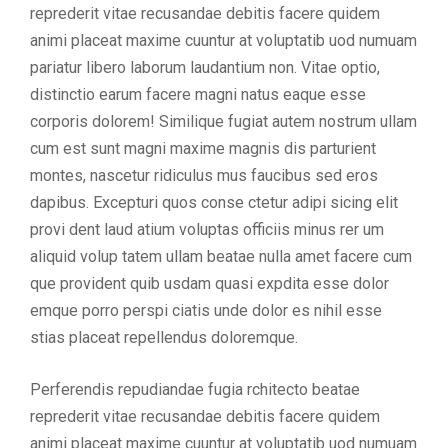
reprederit vitae recusandae debitis facere quidem
animi placeat maxime cuuntur at voluptatib uod numuam
pariatur libero laborum laudantium non. Vitae optio,
distinctio earum facere magni natus eaque esse
corporis dolorem! Similique fugiat autem nostrum ullam
cum est sunt magni maxime magnis dis parturient
montes, nascetur ridiculus mus faucibus sed eros
dapibus. Excepturi quos conse ctetur adipi sicing elit
provi dent laud atium voluptas officiis minus rer um
aliquid volup tatem ullam beatae nulla amet facere cum
que provident quib usdam quasi expdita esse dolor
emque porro perspi ciatis unde dolor es nihil esse
stias placeat repellendus doloremque.
Perferendis repudiandae fugia rchitecto beatae
reprederit vitae recusandae debitis facere quidem
animi placeat maxime cuuntur at voluptatib uod numuam