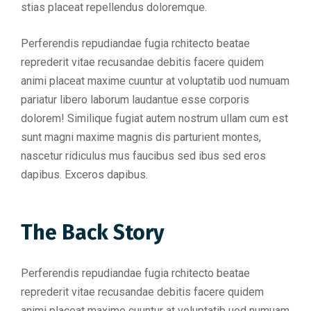
stias placeat repellendus doloremque.
Perferendis repudiandae fugia rchitecto beatae
reprederit vitae recusandae debitis facere quidem
animi placeat maxime cuuntur at voluptatib uod numuam
pariatur libero laborum laudantue esse corporis
dolorem! Similique fugiat autem nostrum ullam cum est
sunt magni maxime magnis dis parturient montes,
nascetur ridiculus mus faucibus sed ibus sed eros
dapibus. Exceros dapibus.
The Back Story
Perferendis repudiandae fugia rchitecto beatae
reprederit vitae recusandae debitis facere quidem
animi placeat maxime cuuntur at voluptatib uod numuam