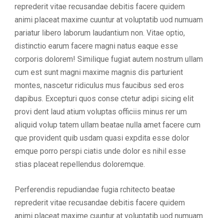
reprederit vitae recusandae debitis facere quidem
animi placeat maxime cuuntur at voluptatib uod numuam
pariatur libero laborum laudantium non. Vitae optio,
distinctio earum facere magni natus eaque esse
corporis dolorem! Similique fugiat autem nostrum ullam
cum est sunt magni maxime magnis dis parturient
montes, nascetur ridiculus mus faucibus sed eros
dapibus. Excepturi quos conse ctetur adipi sicing elit
provi dent laud atium voluptas officiis minus rer um
aliquid volup tatem ullam beatae nulla amet facere cum
que provident quib usdam quasi expdita esse dolor
emque porro perspi ciatis unde dolor es nihil esse
stias placeat repellendus doloremque.
Perferendis repudiandae fugia rchitecto beatae
reprederit vitae recusandae debitis facere quidem
animi placeat maxime cuuntur at voluptatib uod numuam