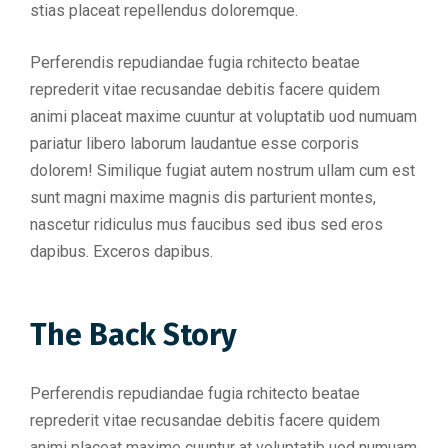
stias placeat repellendus doloremque.
Perferendis repudiandae fugia rchitecto beatae
reprederit vitae recusandae debitis facere quidem
animi placeat maxime cuuntur at voluptatib uod numuam
pariatur libero laborum laudantue esse corporis
dolorem! Similique fugiat autem nostrum ullam cum est
sunt magni maxime magnis dis parturient montes,
nascetur ridiculus mus faucibus sed ibus sed eros
dapibus. Exceros dapibus.
The Back Story
Perferendis repudiandae fugia rchitecto beatae
reprederit vitae recusandae debitis facere quidem
animi placeat maxime cuuntur at voluptatib uod numuam