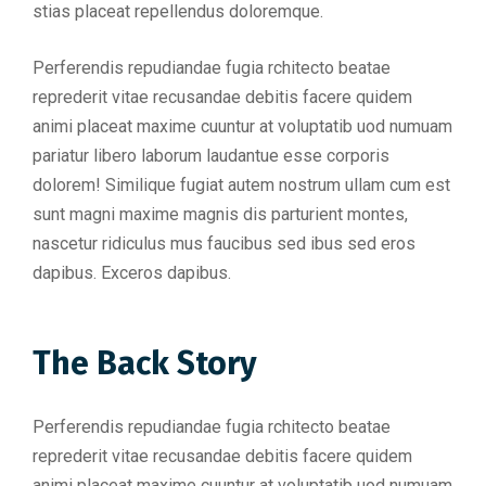
stias placeat repellendus doloremque.
Perferendis repudiandae fugia rchitecto beatae
reprederit vitae recusandae debitis facere quidem
animi placeat maxime cuuntur at voluptatib uod numuam
pariatur libero laborum laudantue esse corporis
dolorem! Similique fugiat autem nostrum ullam cum est
sunt magni maxime magnis dis parturient montes,
nascetur ridiculus mus faucibus sed ibus sed eros
dapibus. Exceros dapibus.
The Back Story
Perferendis repudiandae fugia rchitecto beatae
reprederit vitae recusandae debitis facere quidem
animi placeat maxime cuuntur at voluptatib uod numuam