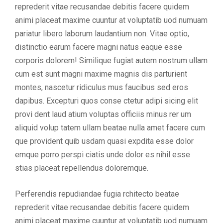
reprederit vitae recusandae debitis facere quidem
animi placeat maxime cuuntur at voluptatib uod numuam
pariatur libero laborum laudantium non. Vitae optio,
distinctio earum facere magni natus eaque esse
corporis dolorem! Similique fugiat autem nostrum ullam
cum est sunt magni maxime magnis dis parturient
montes, nascetur ridiculus mus faucibus sed eros
dapibus. Excepturi quos conse ctetur adipi sicing elit
provi dent laud atium voluptas officiis minus rer um
aliquid volup tatem ullam beatae nulla amet facere cum
que provident quib usdam quasi expdita esse dolor
emque porro perspi ciatis unde dolor es nihil esse
stias placeat repellendus doloremque.
Perferendis repudiandae fugia rchitecto beatae
reprederit vitae recusandae debitis facere quidem
animi placeat maxime cuuntur at voluptatib uod numuam